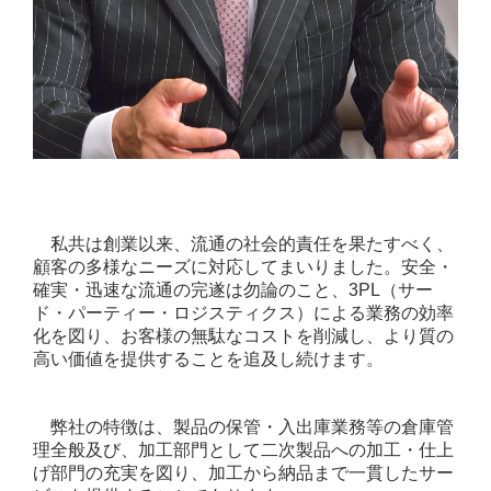
事業所紹介
輸配送
倉庫保管
検査・加工
車両整備
私共は創業以来、流通の社会的責任を果たすべく、
品質・安全への取り組み
顧客の多様なニーズに対応してまいりました。安全・
確実・迅速な流通の完遂は勿論のこと、3PL（サー
環境への取り組み
ド・パーティー・ロジスティクス）による業務の効率
化を図り、お客様の無駄なコストを削減し、より質の
SDGs
高い価値を提供することを追及し続けます。
CSR活動
弊社の特徴は、製品の保管・入出庫業務等の倉庫管
書籍紹介
理全般及び、加工部門として二次製品への加工・仕上
げ部門の充実を図り、加工から納品まで一貫したサー