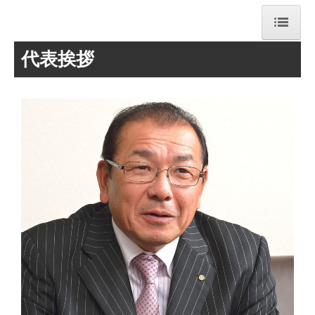
代表挨拶
TOP
会社案内
業務内容
取り組み
採用情報
お問合せフォーム
代表挨拶
経営理念・統合方針
沿革・企業概要