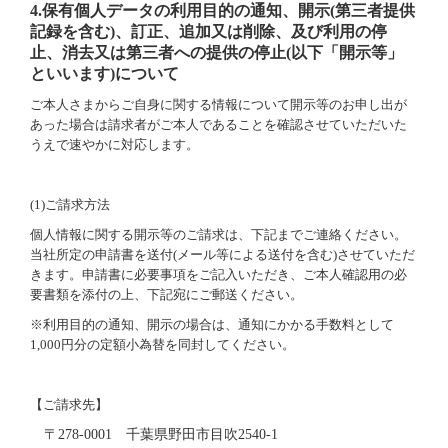
4.
保有個人データの利用目的の通知、開示
(
第三者提供
記録を含む
)
、訂正、追加又は削除、及び利用の停
止、消去又は第三者への提供の停止
(
以下「開示等」
といいます
)
について
ご本人さまからご自身に関する情報について開示等のお申し出が
あった場合は請求者がご本人であることを確認させていただいた
うえで速やかに対応します。
(1)
ご請求方法
個人情報に関する開示等のご請求は、下記までご連絡ください。
当社所定の申請書を送付
(
メール等による送付を含む
)
させていただ
きます。申請書に必要事項をご記入いただき、ご本人確認用の必
要書類を添付の上、下記宛にご郵送ください。
※利用目的の通知、開示の場合は、通知にかかる手数料として
1,000
円分の定額小為替を同封してください。
【ご請求先】
〒
278-0001
千葉県野田市目吹
2540-1