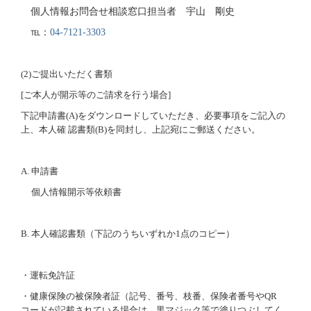
個人情報お問合せ相談窓口担当者 宇山 剛史
℡：
04-7121-3303
(2)
ご提出いただく書類
[
ご本人が開示等のご請求を行う場合
]
下記申請書
(A)
をダウンロードしていただき、必要事項をご記入の
上、本人確 認書類
(B)
を同封し、上記宛にご郵送ください。
A.
申請書
個人情報開示等依頼書
B.
本人確認書類（下記のうちいずれか
1
点のコピー）
・運転免許証
・健康保険の被保険者証（記号、番号、枝番、保険者番号や
QR
コードが記載されている場合は、黒マジック等で塗りつぶしてく