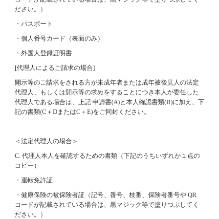
ださい。）
・パスポート
・個人番号カード（表面のみ）
・外国人登録証明書
[
代理人によるご請求の場合
]
開示等のご請求をされる方が未成年者または成年被後見人の法定
代理人、もしくは開示等の求めをすることにつき本人が委任した
代理人である場合は、上記 申請書
(A)
と本人確認書類
(B)
に加え、下
記の書類
(C
＋
D
または
C
＋
E)
をご同封ください。
＜法定代理人の場合＞
C.
代理人本人を確認するための書類（下記のうちいずれか１点の
コピー）
・運転免許証
・健康保険の被保険者証（記号、番号、枝番、保険者番号や
QR
コードが記載されている場合は、黒マジック等で塗りつぶしてく
ださい。）