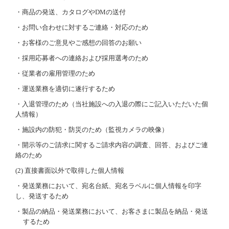
事業所紹介
・商品の発送、カタログや
DM
の送付
・お問い合わせに対するご連絡・対応のため
輸配送
・お客様のご意見やご感想の回答のお願い
倉庫保管
・採用応募者への連絡および採用選考のため
・従業者の雇用管理のため
検査・加工
・運送業務を適切に遂行するため
車両整備
・入退管理のため（当社施設への入退の際にご記入いただいた個
人情報）
品質・安全への取り組み
・施設内の防犯・防災のため（監視カメラの映像）
環境への取り組み
・開示等のご請求に関するご請求内容の調査、回答、およびご連
絡のため
SDGs
(2)
直接書面以外で取得した個人情報
CSR活動
・発送業務において、宛名台紙、宛名ラベルに個人情報を印字
し、発送するため
書籍紹介
・製品の納品・発送業務において、お客さまに製品を納品・発送
するため