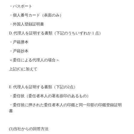
・パスポート
・個人番号カード（表面のみ）
・外国人登録証明書
D.
代理人を証明する書類（下記のうちいずれか
1
点）
・戸籍謄本
・戸籍抄本
＜委任による代理人の場合＞
上記
(C)
に加えて
E.
代理人を証明する書類（下記の
2
点）
・委任状（委任者本人の署名捺印のあるもの）
・委任状に押された委任者本人の印鑑と同一印影の印鑑登録証明
書
(3)
当社からの回答方法