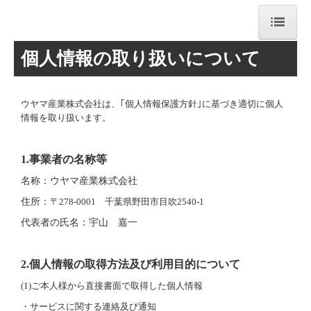
個人情報の取り扱いについて
TOP
会社案内
ウヤマ産業株式会社は、｢個人情報保護方針｣に基づき適切に個人
業務内容
情報を取り扱います。
取り組み
1.
事業者の名称等
採用情報
名称：ウヤマ産業株式会社
住所：
〒
278-0001
千葉県野田市目吹
2540-1
お問合せフォーム
代表者の氏名：宇山 嘉一
代表挨拶
2.
個人情報の取得方法及び利用目的について
経営理念・統合方針
(1)
ご本人様から直接書面で取得した個人情報
沿革・企業概要
・サービスに関する連絡及び通知